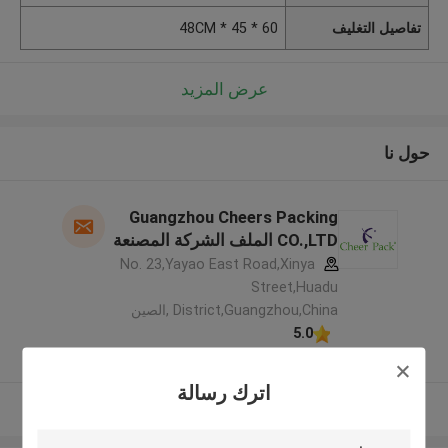
تفاصيل التغليف
60 * 45 * 48CM
عرض المزيد
حول نا
Guangzhou Cheers Packing
CO.,LTD الملف الشركة المصنعة
No. 23,Yayao East Road,Xinya
Street,Huadu
District,Guangzhou,China ,الصين
5.0
يدقّق ممون
اترك رسالة
عرض المزيد