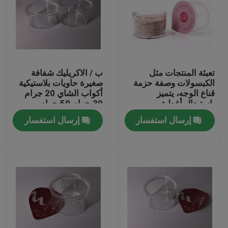
تعبئة المنتجات مثل
ب / الاكريليك شفافة
الكبسولات وصفة حزمة
صغيرة حاويات بلاستيكية
قناع الوجه، يتميز
أكواب الشاي 20 جرام
باستبدال أغطية
30 جرام 50 جرام
الزجاجات بأفلام الختم
إرسال استفسار
إرسال استفسار
المنزل
المنتجات
فيديوهات