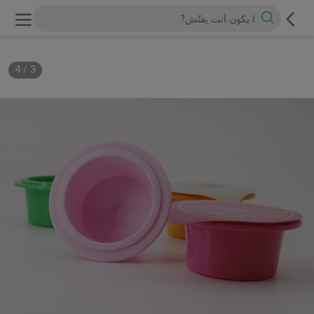
4
/
3