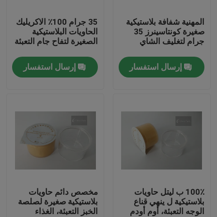
المهنية شفافة بلاستيكية
35 جرام 100٪ الاكريليك
عنّا
صغيرة كونتاسينرز 35
الحاويات البلاستيكية
جرام لتغليف الشاي
الصغيرة لتفاح جام التعبئة
جولة في المصنع
إرسال استفسار
إرسال استفسار
مراقبة الجودة
أخبار
اطلب اقتباس
البلاستيك صنبور قبعات
100٪ ب ليتل حاويات
مخصص دائم حاويات
بلاستيكية ل ينهي قناع
بلاستيكية صغيرة لصلصة
الوجه التعبئة، أوم أودم
الخبز التعبئة، الغذاء
غطاء زجاجة بلاستيكية