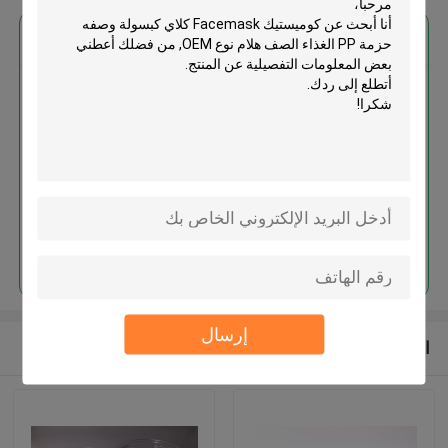
احصل على افضل سعر ل
كوميستيك Facemask كلاي كبسولة
وصفه حزمة PP الغذاء الصف هلام
نوع OEM
استمر
إرسال
المنتجات الموصى بها