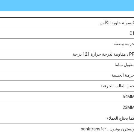
بسولة حاوية الكأس
C
زمة وصفة
 مقاومة لدرجة حرارة 121 درجة
قبول تماما
زمة الحبيبية
قن القالب الحرفية
54M
23M
ما يحتاج العملاء
يسترن يونيون ، banktransfer