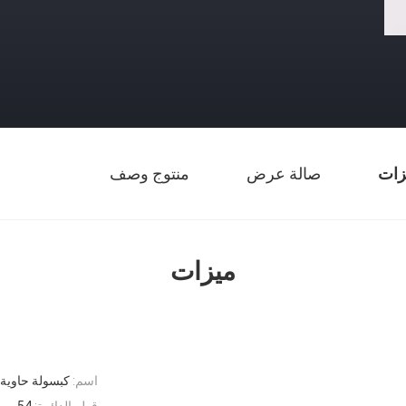
زات
صالة عرض
منتوج وصف
ميزات
اسم:
كبسولة حاوية
قطر الدائرة:
54 مم