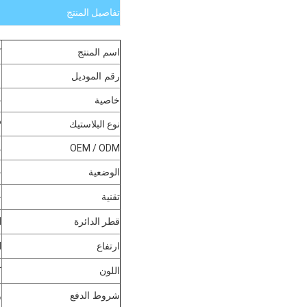
تفاصيل المنتج
اسم المنتج
ك
رقم الموديل
1
خاصية
ح
نوع البلاستيك
PP ،
OEM / ODM
م
الوضعية
ح
تقنية
ح
قطر الدائرة
M
ارتفاع
M
اللون
ك
شروط الدفع
و