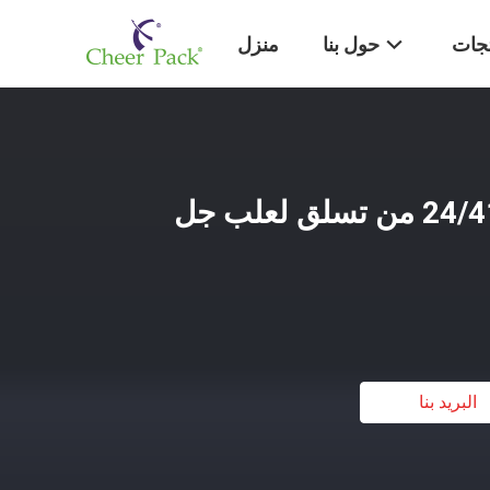
تجات
حول بنا
منزل
أغطية لولبية لولبية 24/410 من تسلق لعلب جل
البريد بنا