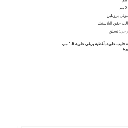
3 مم
بولي بروبلين
لب حقن البلاستيك
رجي:
تسلق
,
,
أغطية برغي علوية 1.5 مم
رة