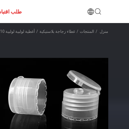
طلب اقتبا
منزل
/
المنتجات
/
غطاء زجاجة بلاستيكية
/
أغطية لولبية لولبية 24/410 من تسلق لعلب جل المطهر