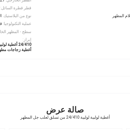
قطر قطرة السائل:
ام المطهر
نوع من البلاستيك:
ال
عملية التكنولوجيا:
قا
سطح - المظهر الخا
إبراز:
24/410 أغطية لولبية فليب علوية
أغطية زجاجات مطه
صالة عرض
أغطية لولبية لولبية 24/410 من تسلق لعلب جل المطهر