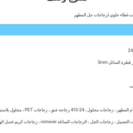
جل ، الزجاجات السائلة romover ، زجاجات كريم غسل الوجه ، أنبوب ناعم