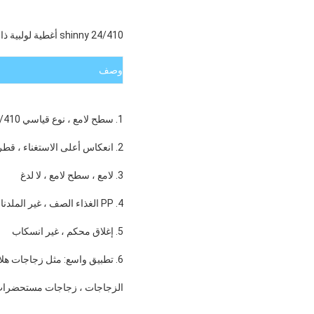
shinny 24/410 أغطية لولبية ذات غطاء علوي لزجاجات جل المطهر
وصف
1. سطح لامع ، نوع قياسي 24/410
2. انعكاس أعلى الاستغناء ، قطر قطرة السائل 3mm
3. لامع ، سطح لامع ، لا لدغ
4. PP الغذاء الصف ، غير الملدنات
5. إغلاق محكم ، غير انسكاب
6. تطبيق واسع: مثل زجاجات هلام المطهر ، زجاجات محلول ، 24-410 زجاجة عنق ، زجاجات PET ، محلول بلاستيكي فارغ
الزجاجات ، زجاجات مستحضرات التجميل ، زجاجات ال