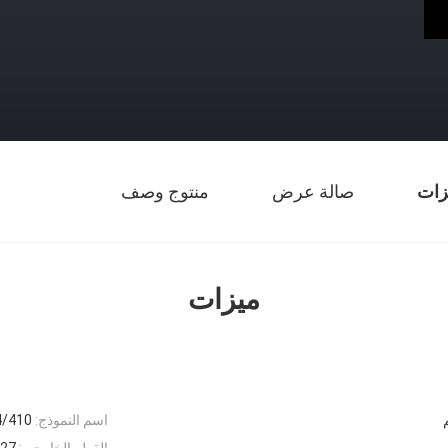
زات
صالة عرض
منتوج وصف
ميزات
اسم النموذج:
24/410 غطاء الوجه
القطر الخارجي:
27 مم