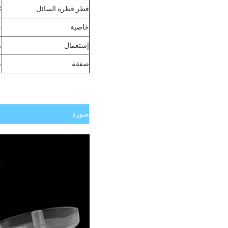
قطر قطرة السائل
3
خاصية
ع
إستعمال
ز
صفقة
ب
صورة