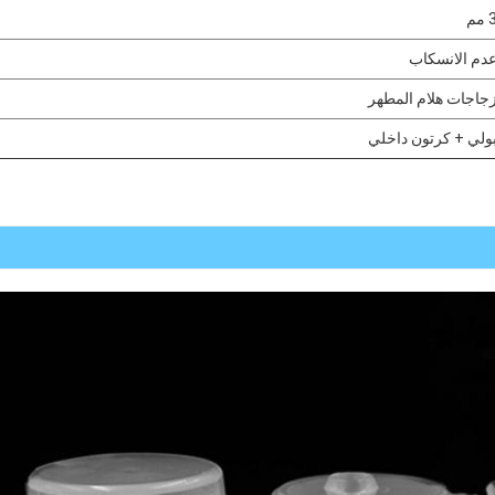
 مم
دم الانسكاب
جاجات هلام المطهر
ولي + كرتون داخلي