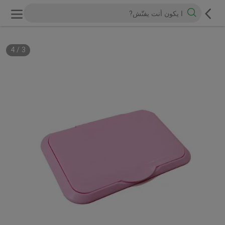
4
/
3