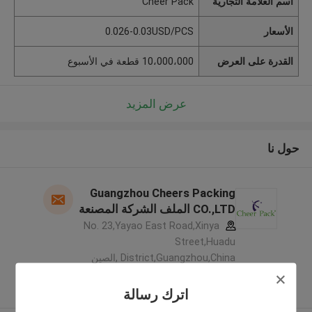
اسم العلامة التجارية
Cheer Pack
الأسعار
0.026-0.03USD/PCS
القدرة على العرض
10،000،000 قطعة في الأسبوع
عرض المزيد
حول نا
Guangzhou Cheers Packing
CO.,LTD الملف الشركة المصنعة
No. 23,Yayao East Road,Xinya
Street,Huadu
District,Guangzhou,China ,الصين
5.0
يدقّق ممون
اترك رسالة