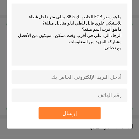
عرض المزيد
احصل على افضل سعر ل
88.5 مللي متر داخل غطاء بلاستيكي
علوي قابل للطي لدلو مناديل مبللة
استمر
إرسال
المنتجات الموصى بها