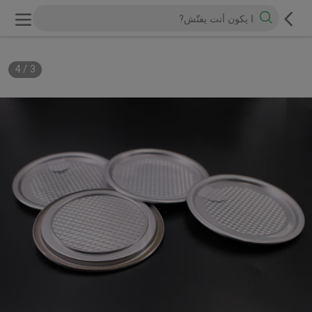
4
/
3