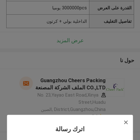
القدرة على العرض
3000000pcs يوميا
تفاصيل التغليف
الداخلية بولي + كرتون
عرض المزيد
حول نا
Guangzhou Cheers Packing
CO.,LTD الملف الشركة المصنعة
No. 23,Yayao East Road,Xinya
Street,Huadu
District,Guangzhou,China ,الصين
5.0
يدقّق ممون
اترك رسالة