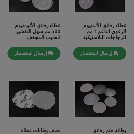
عنّا
غطاء رقائق الألمنيوم
غطاء رقائق الألومنيوم
الرغوي الناعم 1 مم
500 مم سهل التقشير
جولة في المصنع
للزجاجات البلاستيكية
للحليب المجفف
إرسال استفسار
إرسال استفسار
مراقبة الجودة
أخبار
اطلب اقتباس
البلاستيك صنبور قبعات
بطانة ختم رقائق
نصف بطانات غطاء
غطاء زجاجة بلاستيكية