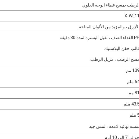
لرطب يمسح غطاء الوجه العلوي
X-WL1
لأزرق ، والمزيد من الألوان المتاحة
غذاء الصف ، تقبل البسترة لمدة 30 دقيقة
الب حقن البلاستيك
سح الرطب ، مزيل الرطب
10 مم
6 ملم
8 مم
43. ملم
ملم
مسة نهائية لامعة ، لمس جيد
والي 7 إلى 10 أيام