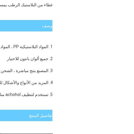
غطاء من البلاستيك الرطب يمسح الغطاء العلوي
وصف
1. المواد البلاستيكية PP ، المواد الخام الجديدة
2. جميع ألوان بانتون للاختيار
3. المصنع ينتج مباشرة ، الشحن الفوري
4. المزيد من الأنواع والأشكال للخيار
5. تستخدم لتنظيف achohol مناديل مبللة ، مزيل مستحضرات التجميل مناديل مبللة ، مناديل مبللة لتنظيف الطفل ، إلخ.
تفاصيل المنتج