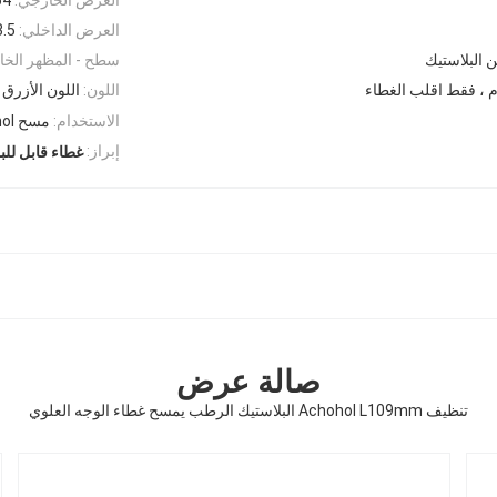
العرض الداخلي:
43.5 
 البلاستيك
سطح - المظهر الخا
 ، فقط اقلب الغطاء
اللون:
اللون الأزرق 
الاستخدام:
مسح achohol مسح الرطب
إبراز:
غطاء قابل للب
صالة عرض
تنظيف Achohol L109mm البلاستيك الرطب يمسح غطاء الوجه العلوي