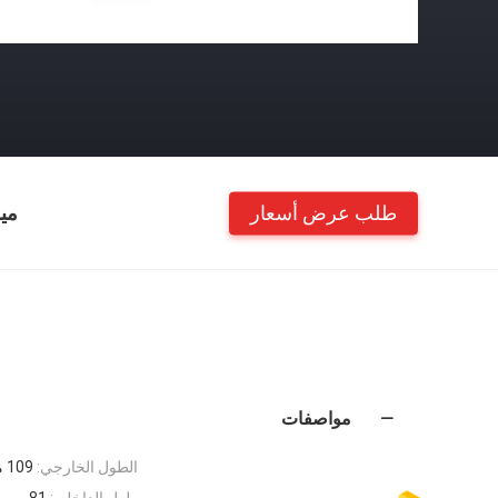
طلب عرض أسعار
مي
مواصفات
الطول الخارجي:
109 مم
طول الداخلي:
81 مم