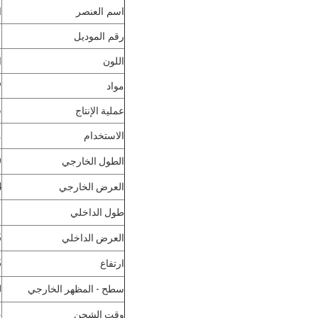
اسم العنصر
ا
رقم الموديل
1
اللون
ا
مواد
PP ال
عملية الإنتاج
ق
الاستخدام
م
الطول الخارجي
9
العرض الخارجي
4
طول الداخلي
1
العرض الداخلي
5
ارتفاع
5 
سطح - المظهر الخارجي
ل
وقت الشحن
ح