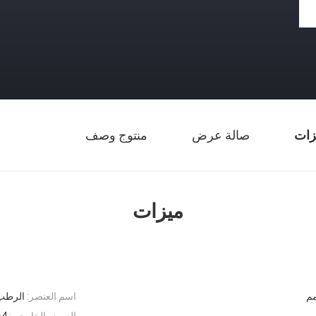
زات
صالة عرض
منتوج وصف
ميزات
اسم العنصر:
الرطب 
العرض الخارجي:
64 م