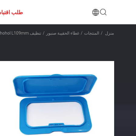
طلب اقتبا
منزل
/
المنتجات
/
غطاء الحقيبة صنبور
/
تنظيف Achohol L109mm البلاستيك الرطب يمسح غطاء الوجه العلوي