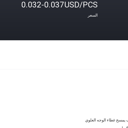
0.032-0.037USD/PCS
السعر
يمسح غطاء الوجه العلوي
لم