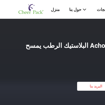
تجات
حول بنا
منزل
تنظيف Achohol L109mm البلاستيك الرطب يمسح
البريد بنا