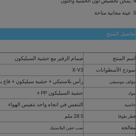
4. يمكن تخصيص لون الحشية واللون
5. عينة مجانية متاحة
غطاء رقائق الألومنيوم
طريقة واحدة صمام التفريغ
تفاصيل المنتج
صمام القهوة
صمام الزفير مع حشية السيليكون
اسم المنتج
X-V3
نموذج الأسطوانات
صنبور الحقائب السائلة
رأس بلاستيكي + حشية سيليكون + قاع بل
مؤلف موسيقى
القهوة كبسولات قرنة
حشية السيليكون PP +
مواد
التنفس في اتجاه واحد تنفيس الهواء
خاصية
كبسولات القهوة الفورية
28.5 ملم
قطر طوقا
معالجة
صب حقن البلاستيك
كبسولة وصفة حزمة