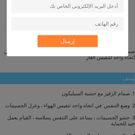
تنفيس الهواء
واحد صمام التفريغ
للتنفس للقطن الجزيئي
غطاء الحقيبة صنبور
إرسال استفسار
إرسال استفسار
الكأس التجميلية
إرسال
صمام حشو جسيمات سريع التسليم مع حشية من السيليكون في
انبثقت الحقائب الوقوف
اتجاه واحد لتنفيس الغاز
بطانات غطاء الختم
وصف
نصائح الأظافر الزائفة
1. صمام الزفير مع حشية السيليكون
2. وضع التنفس: في اتجاه واحد تنفيس الهواء ، وعزل الجسيمات
أوعية تجميل بلاستيكية
3. حشو الجسيمات ، يساعد على التنفس بسلاسة ، القيام بعمل
جيد للحماية
كيس تغليف القهوة