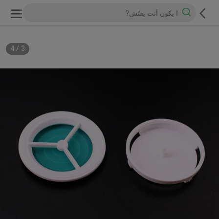
4
/
3