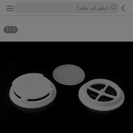
5
/
2