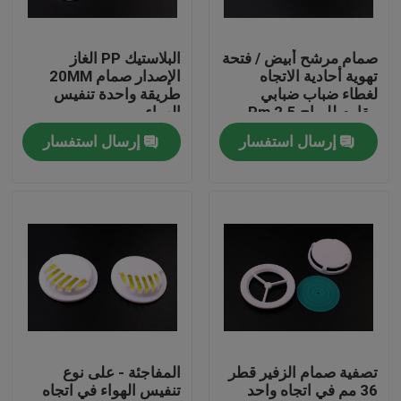
عنّا
صمام مرشح أبيض / فتحة
البلاستيك PP الغاز
تهوية أحادية الاتجاه
الإصدار صمام 20MM
لغطاء ضباب ضبابي
طريقة واحدة تنفيس
جولة في المصنع
مقاوم للرياح 2.5 Pm
الهواء
إرسال استفسار
إرسال استفسار
مراقبة الجودة
أخبار
اطلب اقتباس
البلاستيك صنبور قبعات
تصفية صمام الزفير قطر
المفاجئة - على نوع
36 مم في اتجاه واحد
تنفيس الهواء في اتجاه
غطاء زجاجة بلاستيكية