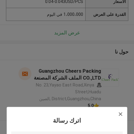
الأسعار
0.04-0.043USD/PCS
القدرة على العرض
1،000،000 في اليوم
عرض المزيد
حول نا
Guangzhou Cheers Packing
CO.,LTD الملف الشركة المصنعة
No. 23,Yayao East Road,Xinya
Street,Huadu
District,Guangzhou,China ,الصين
5.0
يدقّق ممون
اترك رسالة
عرض المزيد