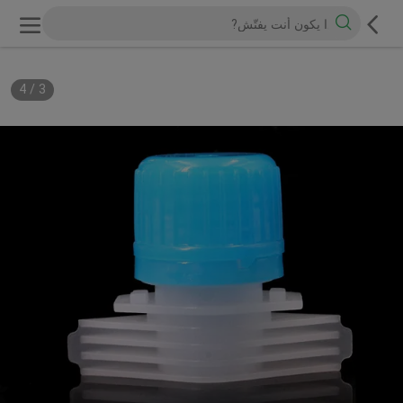
4
/
3