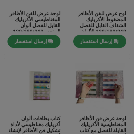
لوح عرض للفن الأظافر
لوحة عرض للفن الأظافر
عنّا
المضغوط الأكريليك
المغناطيسي الأكريليك
الشفاف القابل للفصل
القابل للفصل ألوان
120/180/240 الألوان
المنحدر 120/180/240
جولة في المصنع
كتاب أداة بلاستيكية
ظلال لأدوات الأظافر
إرسال استفسار
إرسال استفسار
لأطراف الأظافر مصنوعة
البلاستيكية
من الجيل
مراقبة الجودة
أخبار
اطلب اقتباس
البلاستيك صنبور قبعات
لوحة عرض فن الأظافر
كتاب بطاقات ألوان
المغناطيسية الأكريليك
أكريليك مغناطيسي لأداة
القابلة للفصل مع كتاب
تشكيل فن الأظافر لإنشاء
غطاء زجاجة بلاستيكية