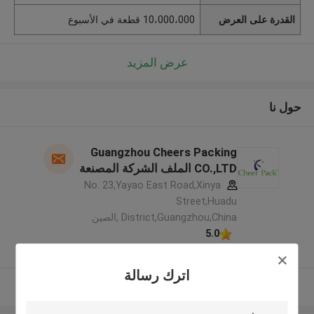
القدرة على العرض
10،000،000 قطعة في الأسبوع
عرض المزيد
حول نا
Guangzhou Cheers Packing
CO.,LTD الملف الشركة المصنعة
No. 23,Yayao East Road,Xinya
Street,Huadu
District,Guangzhou,China ,الصين
5.0
يدقّق ممون
اترك رسالة
عرض المزيد