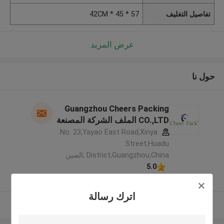
تفاصيل التغليف
57 * 45 * 42CM
عرض المزيد
حول نا
Guangzhou Cheers Packing
CO.,LTD الملف الشركة المصنعة
No. 23,Yayao East Road,Xinya
Street,Huadu
District,Guangzhou,China ,الصين
5.0
يدقّق ممون
اترك رسالة
عرض المزيد