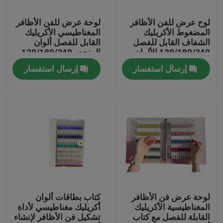
لوح عرض للفن الأظافر
لوحة عرض للفن الأظافر
عنّا
المضغوط الأكريليك
المغناطيسي الأكريليك
الشفاف القابل للفصل
القابل للفصل ألوان
120/180/240 الألوان
المنحدر 120/180/240
جولة في المصنع
كتاب أداة بلاستيكية
ظلال لأدوات الأظافر
إرسال استفسار
إرسال استفسار
لأطراف الأظافر مصنوعة
البلاستيكية
من الجيل
مراقبة الجودة
أخبار
اطلب اقتباس
البلاستيك صنبور قبعات
لوحة عرض فن الأظافر
كتاب بطاقات ألوان
المغناطيسية الأكريليك
أكريليك مغناطيسي لأداة
القابلة للفصل مع كتاب
تشكيل فن الأظافر لإنشاء
غطاء زجاجة بلاستيكية