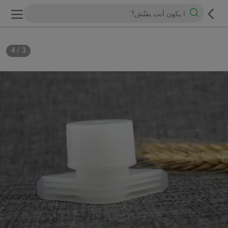
4
/
3