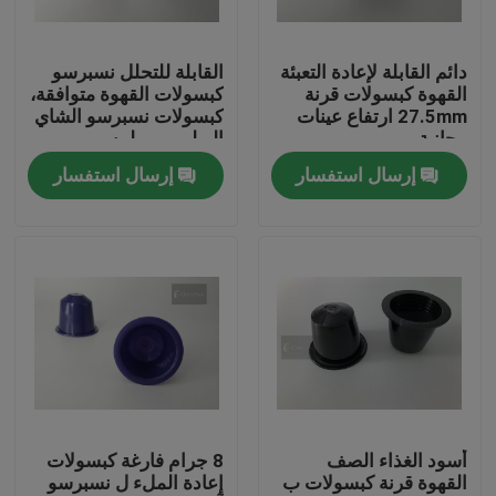
عنّا
دائم القابلة لإعادة التعبئة
القابلة للتحلل نسبرسو
القهوة كبسولات قرنة
كبسولات القهوة متوافقة،
27.5mm ارتفاع عينات
كبسولات نسبرسو الشاي
جولة في المصنع
مجانية
البولي بروبيلين
إرسال استفسار
إرسال استفسار
مراقبة الجودة
أخبار
اطلب اقتباس
البلاستيك صنبور قبعات
أسود الغذاء الصف
8 جرام فارغة كبسولات
القهوة قرنة كبسولات ب
إعادة الملء ل نسبرسو
غطاء زجاجة بلاستيكية