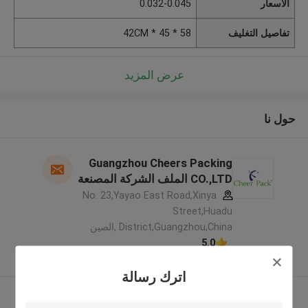
الأسعار
0.032-0.045
تفاصيل التغليف
58 * 45 * 42CM
عرض المزيد
حول نا
Guangzhou Cheers Packing
CO.,LTD الملف الشركة المصنعة
No. 23,Yayao East Road,Xinya
Street,Huadu
District,Guangzhou,China ,الصين
5.0
يدقّق ممون
اترك رسالة
عرض المزيد