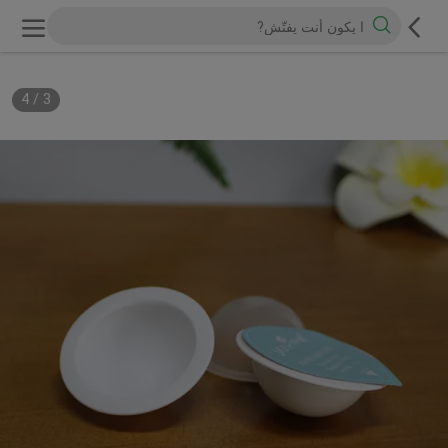
4
/
3