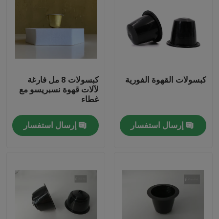
كبسولات القهوة الفورية
كبسولات 8 مل فارغة
لآلات قهوة نسبريسو مع
غطاء
إرسال استفسار
إرسال استفسار
المنزل
المنتجات
فيديوهات