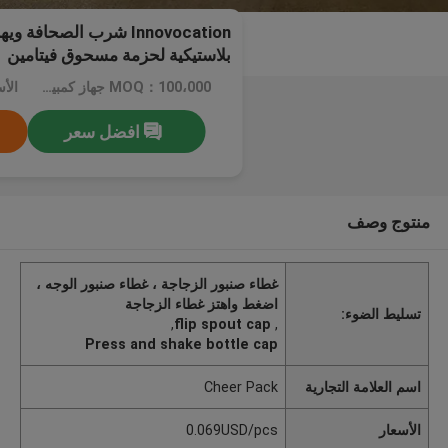
Innovocation شرب الصحافة
بلاستيكية لحزمة مسحوق فيتامين
MOQ：100،000 جهاز كمبيوتر شخصى
الأسعار
افضل سعر
منتوج وصف
غطاء صنبور الزجاجة ، غطاء صنبور الوجه ،
اضغط واهتز غطاء الزجاجة
تسليط الضوء:
,
flip spout cap
,
Press and shake bottle cap
اسم العلامة التجارية
Cheer Pack
الأسعار
0.069USD/pcs