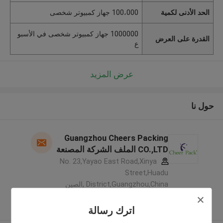
الحد الأدنى لكمية
100،000 جهاز كمبيوتر شخصى
1000000 جهاز كمبيوتر شخصى في الأسبو
القدرة على العرض
ع
عرض المزيد
حول نا
Guangzhou Cheers Packing
CO.,LTD الملف الشركة المصنعة
No. 23,Yayao East Road,Xinya
Street,Huadu
District,Guangzhou,China ,الصين
5.0
يدقّق ممون
اترك رسالة