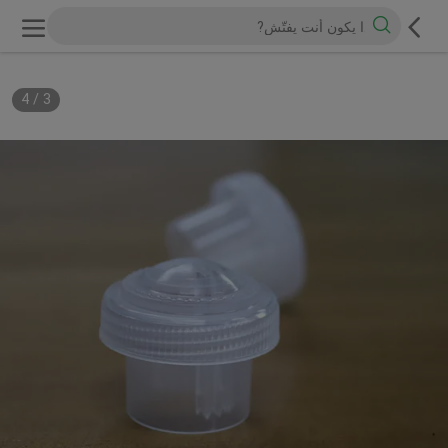
4
/
3