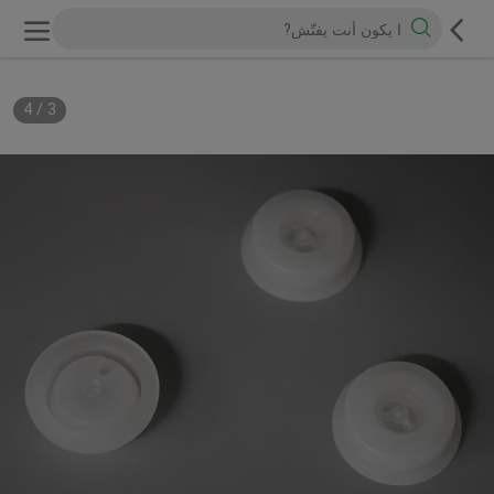
4
/
3