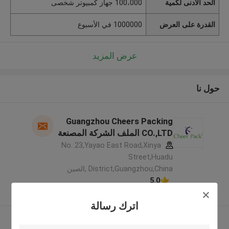
الحد الأدنى لكمية
100،000 جهاز كمبيوتر شخصى
القدرة على العرض
1000000 في الأسبوع
عرض المزيد
حول نا
Guangzhou Cheers Packing
CO.,LTD الملف الشركة المصنعة
No. 23,Yayao East Road,Xinya
Street,Huadu
District,Guangzhou,China ,الصين
5.0
يدقّق ممون
اترك رسالة
عرض المزيد