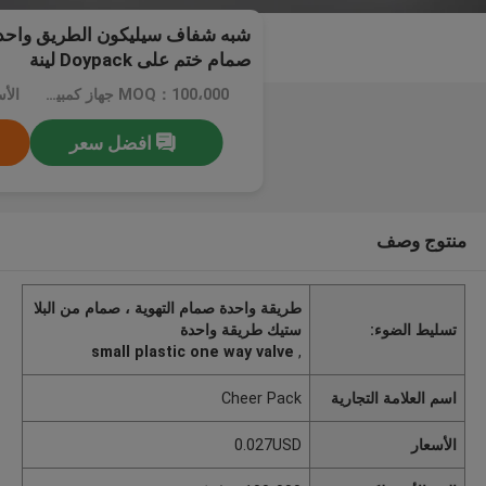
شبه شفاف سيليكون الطريق واحد 
صمام ختم على Doypack لينة
MOQ：100،000 جهاز كمبيوتر شخصى
الأسعا
افضل سعر
منتوج وصف
طريقة واحدة صمام التهوية ، صمام من البلا
تسليط الضوء:
ستيك طريقة واحدة
small plastic one way valve
,
اسم العلامة التجارية
Cheer Pack
الأسعار
0.027USD