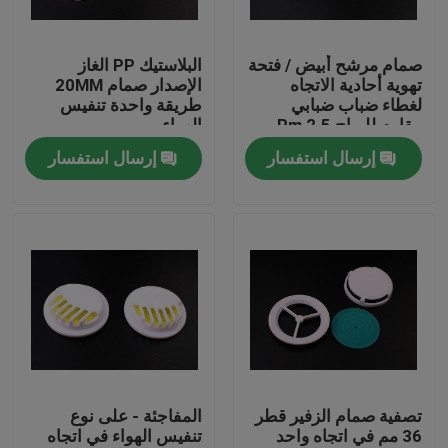
عنّا
صمام مرشح أبيض / فتحة
البلاستيك PP الغاز
تهوية أحادية الاتجاه
الإصدار صمام 20MM
لغطاء ضباب ضبابي
طريقة واحدة تنفيس
جولة في المصنع
مقاوم للرياح 2.5 Pm
الهواء
إرسال استفسار
إرسال استفسار
مراقبة الجودة
أخبار
اطلب اقتباس
البلاستيك صنبور قبعات
تصفية صمام الزفير قطر
المفاجئة - على نوع
36 مم في اتجاه واحد
تنفيس الهواء في اتجاه
غطاء زجاجة بلاستيكية