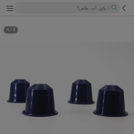
4
/
3