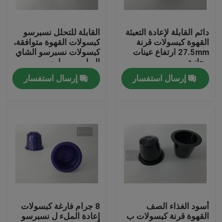
عنّا
دائم القابلة لإعادة التعبئة
القابلة للتحلل نسبرسو
القهوة كبسولات قرنة
كبسولات القهوة متوافقة،
27.5mm ارتفاع عينات
كبسولات نسبرسو الشاي
جولة في المصنع
مجانية
البولي بروبيلين
إرسال استفسار
إرسال استفسار
مراقبة الجودة
أخبار
اطلب اقتباس
البلاستيك صنبور قبعات
أسود الغذاء الصف
8 جرام فارغة كبسولات
القهوة قرنة كبسولات ب
إعادة الملء ل نسبرسو
غطاء زجاجة بلاستيكية