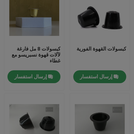
كبسولات القهوة الفورية
كبسولات 8 مل فارغة
لآلات قهوة نسبريسو مع
غطاء
إرسال استفسار
إرسال استفسار
المنزل
المنتجات
فيديوهات