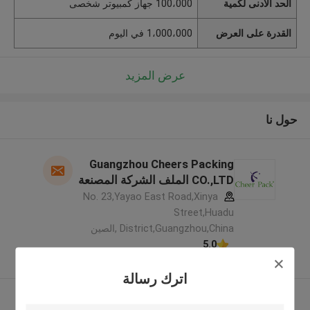
الحد الأدنى لكمية
100،000 جهاز كمبيوتر شخصى
القدرة على العرض
1،000،000 في اليوم
عرض المزيد
حول نا
Guangzhou Cheers Packing
CO.,LTD الملف الشركة المصنعة
No. 23,Yayao East Road,Xinya
Street,Huadu
District,Guangzhou,China ,الصين
5.0
يدقّق ممون
اترك رسالة
عرض المزيد