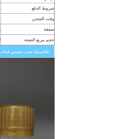
شروط الدفع
و
وقت الشحن
ح
صفقة
5 طبقا
حجم مربع التعبئة
CM
البلاستيك تصب تنفيس قبعات