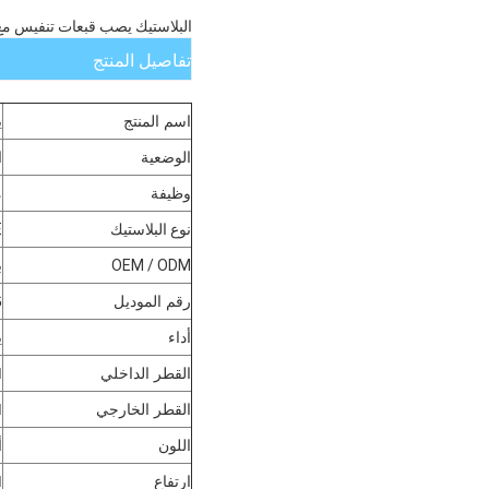
البلاستيك يصب قبعات تنفيس مع 
تفاصيل المنتج
اسم المنتج
ي
الوضعية
ا
وظيفة
م
نوع البلاستيك
PE
OEM / ODM
ب
رقم الموديل
6
أداء
ي
القطر الداخلي
M
القطر الخارجي
M
اللون
أ
ارتفاع
M