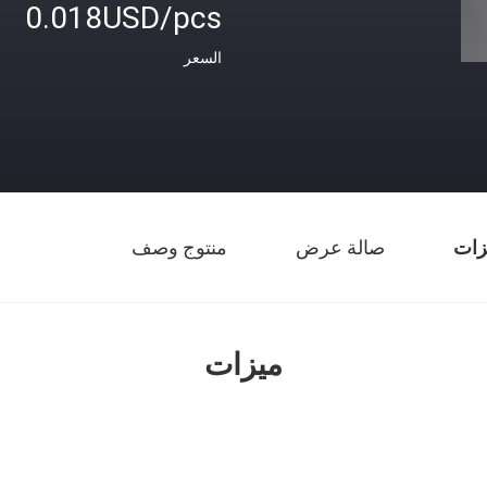
0.018USD/pcs
السعر
زات
صالة عرض
منتوج وصف
ميزات