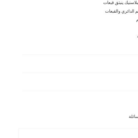
لاستيك ينبثق قبعات
 الدائري والقبعات