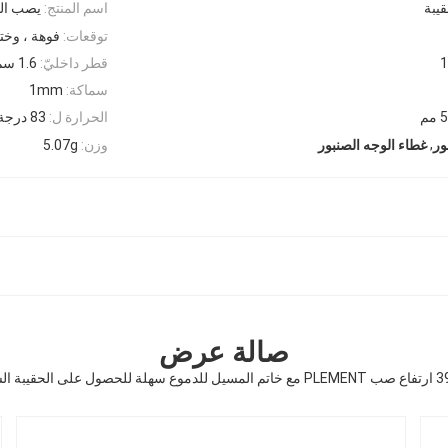
قيبة
اسم المنتج:
يصب الب
توقعات:
فوهة ، وختم
1
قطر داخليّ:
1.6 سم
سماكة:
1mm
مم
الحرارة ل:
83 درجة
,
وزن:
5.07g
ور
غطاء الوجه الصنبور
صالة عرض
ل على الحقيبة السائلة