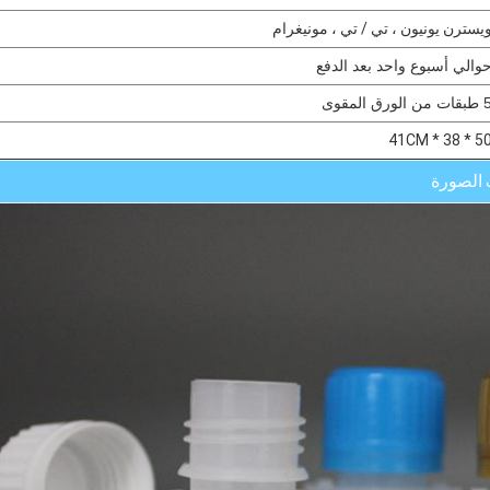
يسترن يونيون ، تي / تي ، مونيغرام
والي أسبوع واحد بعد الدفع
ت من الورق المقوى
50 * 38 * 41
الصورة