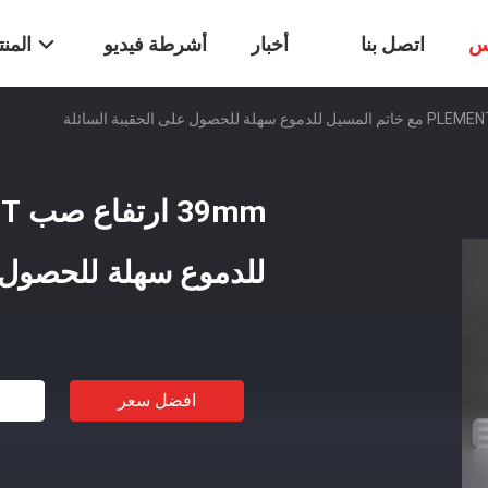
س
اتصل بنا
أخبار
أشرطة فيديو
المن
للدموع سهلة للحصول ع
افضل سعر