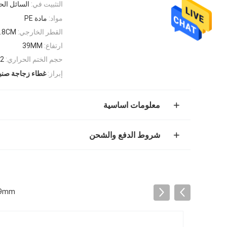
التثبيت في:
السائل الح
مواد:
مادة PE
القطر الخارجي:
.8CM
ارتفاع:
39MM
حجم الختم الحراري:
52 
إبراز:
غطاء زجاجة صنب
معلومات اساسية
شروط الدفع والشحن
39mm ارتفاع صب PLEMENT مع خاتم المسيل للدموع سهلة للحصو