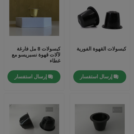
كبسولات القهوة الفورية
كبسولات 8 مل فارغة
لآلات قهوة نسبريسو مع
غطاء
إرسال استفسار
إرسال استفسار
المنزل
المنتجات
فيديوهات