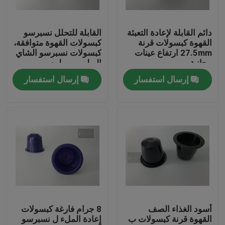
عنّا
دائم القابلة لإعادة التعبئة
القابلة للتحلل نسبرسو
القهوة كبسولات قرنة
كبسولات القهوة متوافقة،
27.5mm ارتفاع عينات
كبسولات نسبرسو الشاي
جولة في المصنع
مجانية
البولي بروبيلين
إرسال استفسار
إرسال استفسار
مراقبة الجودة
أخبار
اطلب اقتباس
البلاستيك صنبور قبعات
أسود الغذاء الصف
8 جرام فارغة كبسولات
القهوة قرنة كبسولات ب
إعادة الملء ل نسبرسو
غطاء زجاجة بلاستيكية