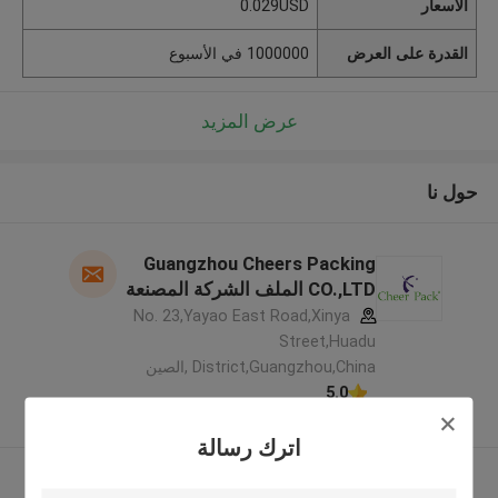
الأسعار
0.029USD
القدرة على العرض
1000000 في الأسبوع
عرض المزيد
حول نا
Guangzhou Cheers Packing
CO.,LTD الملف الشركة المصنعة
No. 23,Yayao East Road,Xinya
Street,Huadu
District,Guangzhou,China ,الصين
5.0
يدقّق ممون
اترك رسالة
عرض المزيد