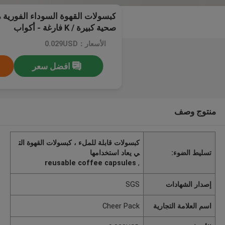
كبسولات القهوة السوداء الفورية م
صحية كبيرة / K فارغة - أكواب
الأسعار：0.029USD
افضل سعر
منتوج وصف
كبسولات قابلة للملء ، كبسولات القهوة الت
تسليط الضوء:
ي يعاد استخدامها
reusable coffee capsules
,
إصدار الشهادات
SGS
اسم العلامة التجارية
Cheer Pack