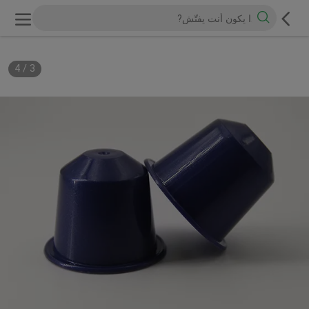
4
/
3