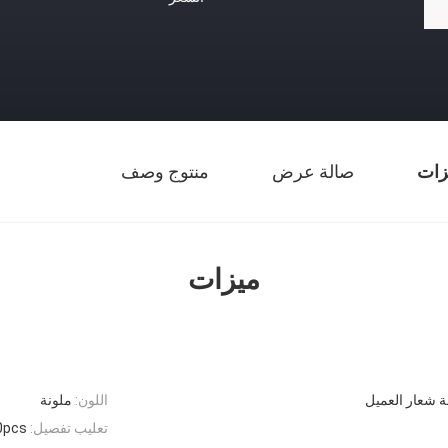
زات
صالة عرض
منتوج وصف
ميزات
 شعار العميل
اللون:
ملونة
تعليب تفصيل:
3500pcs