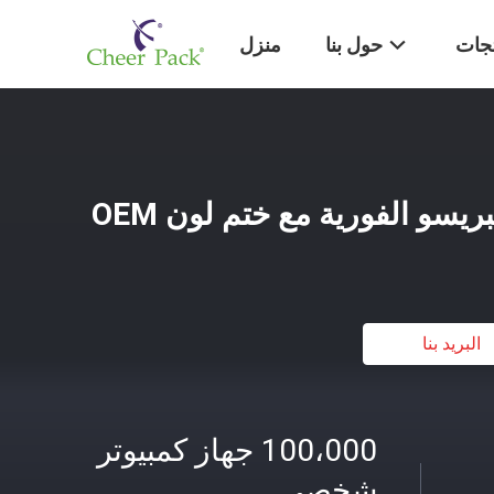
تجات
حول بنا
منزل
البريد بنا
100،000 جهاز كمبيوتر
شخصى