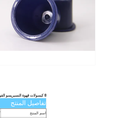
8 كبسولات قهوة النسبريسو الفورية مع ختم لون OEM
تفاصيل المنتج
اسم المنتج
ك