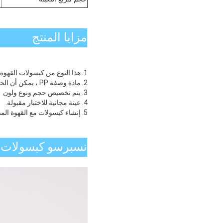
مزايا المنتج
1. هذا النوع من كبسولات القهوة insess nespresso ، غير قابلة لإعادة التعبئة والمحمولة
2. مادة وصفة PP ، يمكن أن الحرارة إلى 121 درجة ، ويمكن أن تقبل البسترة مكافحة الفيروسات
3. يتم تخصيص حجم ونوع ولون
4. عينة مجانية للاختبار مقبولة.
5. إنشاء كبسولات مع القهوة المفضلة لديك.
نسبرسو كبسولات ق