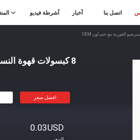
س
اتصل بنا
أخبار
أشرطة فيديو
المن
8 كبسولات قهوة النسبريسو الفورية مع ختم لون OEM
افضل سعر
0.03USD
السعر