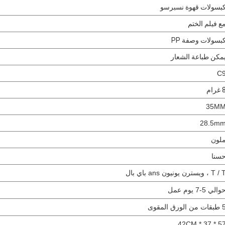
بسولات قهوة نسبرسو
ع فيلم الختم
بسولات وصفة PP
مكن طباعة الشعار
C
غرام
35M
28.5m
لون
سنا
T  ، ويسترن يونيون ans باي بال
والي 5-7 يوم عمل
ت من الورق المقوى
57 * 37 * 42