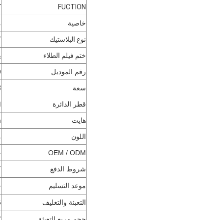
FUCTION
ك
خاصية
م
نوع البلاستيك
ك
ختم فيلم الطلاء
ي
رقم الموديل
9
سعة
8 
قطر الدائرة
M
هايت
m
اللون
م
OEM / ODM
ح
شروط الدفع
/ T
موعد التسليم
ح
التعبئة والتغليف
5 طبقا
حجم مربع التعبئة
CM