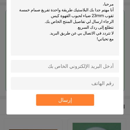
احصل على افضل سعر ل
البلاستيك طريقة واحدة تفريغ صمام
خمسة ثقوب 23mm ضياء لحبوب
القهوة كيس
استمر
إرسال
المنتجات الموصى بها