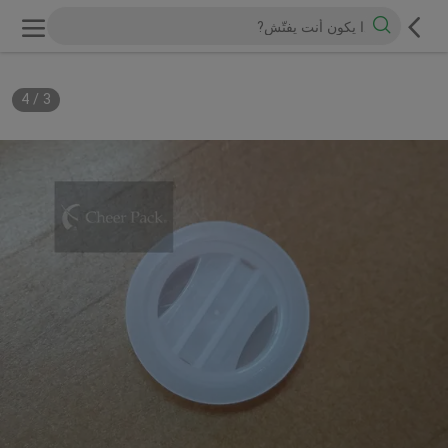
4
/
3