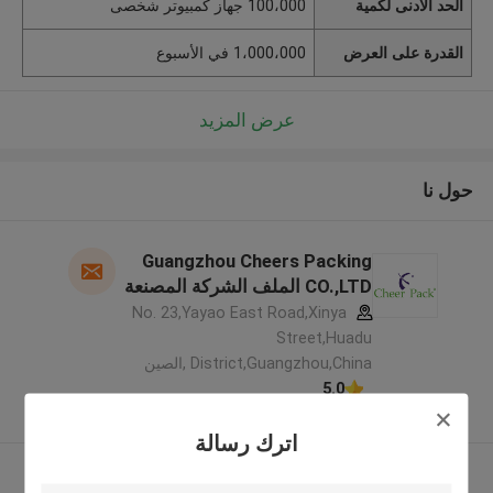
الحد الأدنى لكمية
100،000 جهاز كمبيوتر شخصى
القدرة على العرض
1،000،000 في الأسبوع
عرض المزيد
حول نا
Guangzhou Cheers Packing
CO.,LTD الملف الشركة المصنعة
No. 23,Yayao East Road,Xinya
Street,Huadu
District,Guangzhou,China ,الصين
5.0
يدقّق ممون
اترك رسالة
عرض المزيد