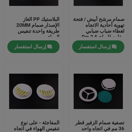
عنّا
صمام مرشح أبيض / فتحة
البلاستيك PP الغاز
تهوية أحادية الاتجاه
الإصدار صمام 20MM
لغطاء ضباب ضبابي
طريقة واحدة تنفيس
جولة في المصنع
مقاوم للرياح 2.5 Pm
الهواء
إرسال استفسار
إرسال استفسار
مراقبة الجودة
أخبار
اطلب اقتباس
البلاستيك صنبور قبعات
تصفية صمام الزفير قطر
المفاجئة - على نوع
36 مم في اتجاه واحد
تنفيس الهواء في اتجاه
غطاء زجاجة بلاستيكية