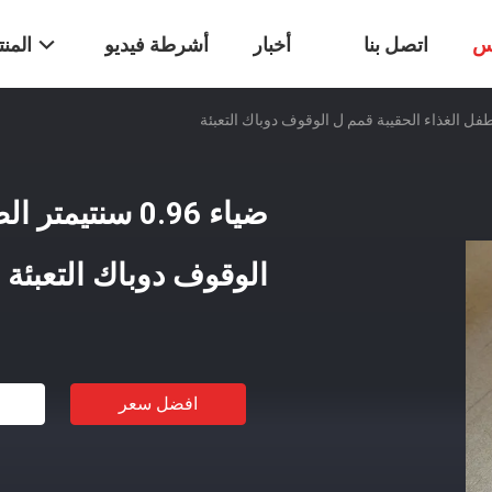
س
اتصل بنا
أخبار
أشرطة فيديو
المن
ضياء 0.96 سنتي
الوقوف دوباك التعبئة
افضل سعر