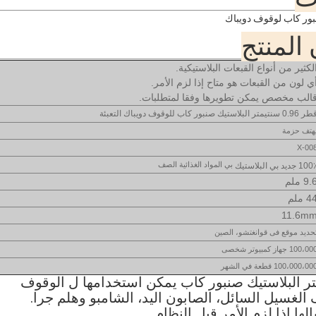
المنتج
لكثير من أنواع القبعات البلاستيكية.
ي لون من القبعات هو متاح إذا لزم الأمر.
الب مخصص يمكن تطويرها وفقا لمتطلبات.
0.9 سنتيمتر البلاستيك صنبور كاب للوقوف دويباك التعبئة
هتف حزمة
X-00
بي المواد الغذائية الصف
10 جديد بي البلاستيك
9. ملم
4 ملم
11.6m
حديد موقع فى قوانغتشو، الصين
100،0 جهاز كمبيوتر شخصى
100،000،00 قطعة في الشهر
ف الغسيل السائل، الصابون اليد، الشامبو وهلم جرا.
ها إذا لزم الأمر قبل النظام.