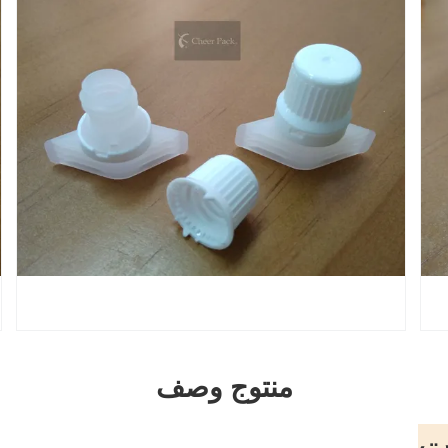
منتوج وصف
ت