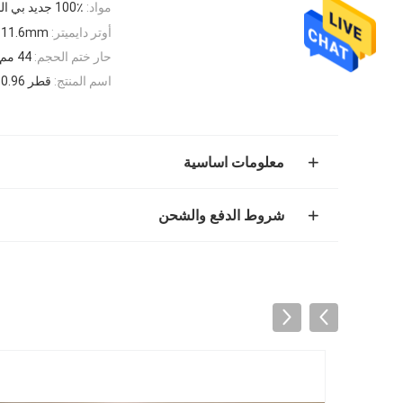
مواد:
100٪ جديد بي البلاستيك
أوتر دايميتر:
11.6mm
حار ختم الحجم:
44 مم
اسم المنتج:
قطر 0.96 سنتيمتر البلاستيك صنبور كاب للوقوف دويباك التعبئة
معلومات اساسية
شروط الدفع والشحن