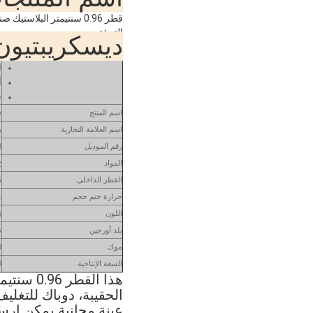
قطر 0.96 سنتيمتر البلاستيك صنبور كاب لوقوف دويباك
التعبئة
ديسكريبتيون 
ا
أ
ق
قطر 6
اسم المنتج
اسم العلامة التجارية
ي
رقم الموديل
8
المواد
0٪
6
القطر الداخلي
4
حرارة ختم حجم
m
اللون
بلد أورجين
ت
موك
00
السعة الإنتاجية
0
هذا القطر 0.96 سنتيمتر البلاستيك صنبور كاب يمكن استخدامها ل الوقوف
الحقيبة، دوباك للتغلي
عينة مجانية يمكن إرسال