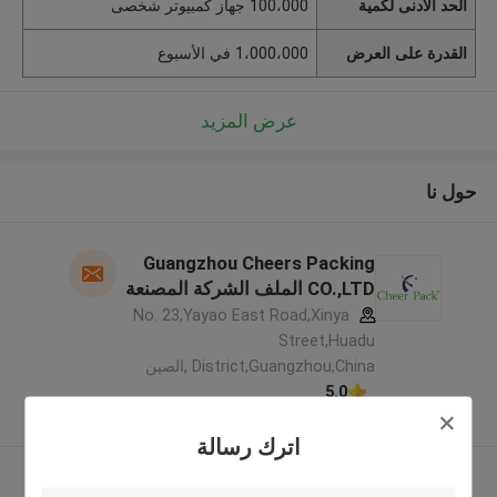
الحد الأدنى لكمية
100،000 جهاز كمبيوتر شخصى
القدرة على العرض
1،000،000 في الأسبوع
عرض المزيد
حول نا
Guangzhou Cheers Packing
CO.,LTD الملف الشركة المصنعة
No. 23,Yayao East Road,Xinya
Street,Huadu
District,Guangzhou,China ,الصين
5.0
يدقّق ممون
اترك رسالة
عرض المزيد