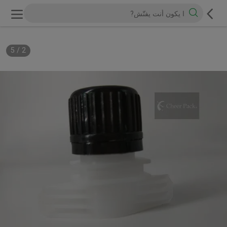
5
/
2